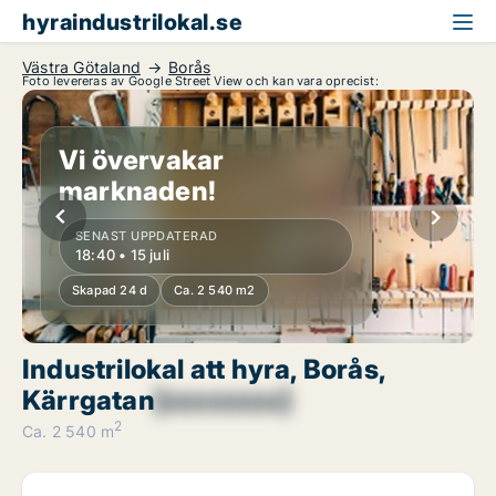
hyraindustrilokal.se
Västra Götaland
Borås
Foto levereras av Google Street View och kan vara oprecist:
Vi övervakar
marknaden!
SENAST UPPDATERAD
18:40 • 15 juli
Skapad 24 d
Ca. 2 540 m2
Industrilokal att hyra, Borås,
Kärrgatan
[xxxxxxxx]
2
Ca. 2 540 m