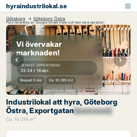
hyraindustrilokal.se
Göteborg
Göteborg Östra
Foto levereras av Google Street View och kan vara oprecist:
Vi övervakar
marknaden!
SENAST UPPDATERAD
22:24 • 16 apr.
Skapad 3 mo
Ca. 10 295 m2
Industrilokal att hyra, Göteborg
Östra, Exportgatan
[xxxxxxxx]
2
Ca. 10 295 m