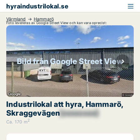
hyraindustrilokal.se
Värmland
Hammarö
Foto levereras av Google Street View och kan vara oprecist:
Bild från Google Street View
Industrilokal att hyra, Hammarö,
Skraggevägen
[xxxxxxxx]
2
Ca. 170 m