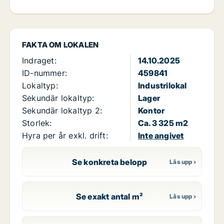
FAKTA OM LOKALEN
Indraget:
14.10.2025
ID-nummer:
459841
Lokaltyp:
Industrilokal
Sekundär lokaltyp:
Lager
Sekundär lokaltyp 2:
Kontor
Storlek:
Ca. 3 325 m2
Hyra per år exkl. drift:
Inte angivet
Se konkreta belopp
Se exakt antal m²