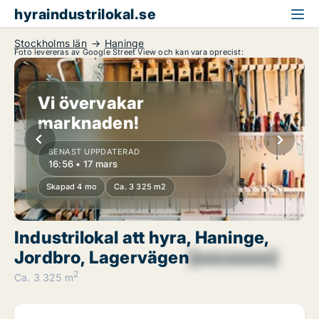
hyraindustrilokal.se
Stockholms län
Haninge
Foto levereras av Google Street View och kan vara oprecist:
Vi övervakar
marknaden!
SENAST UPPDATERAD
16:56 • 17 mars
Skapad 4 mo
Ca. 3 325 m2
Industrilokal att hyra, Haninge,
Jordbro, Lagervägen
[xxxxxxxx]
2
Ca. 3 325 m