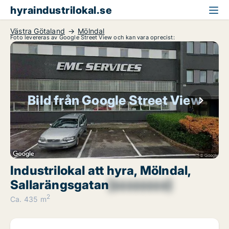
hyraindustrilokal.se
Västra Götaland
Mölndal
Foto levereras av Google Street View och kan vara oprecist:
Bild från Google Street View
Industrilokal att hyra, Mölndal,
Sallarängsgatan
[xxxxxxxx]
2
Ca. 435 m