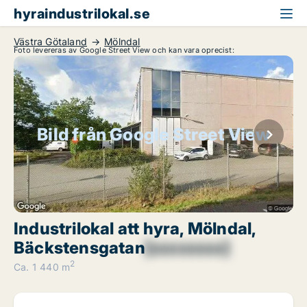
hyraindustrilokal.se
Västra Götaland
Mölndal
Foto levereras av Google Street View och kan vara oprecist:
Bild från Google Street View
Industrilokal att hyra, Mölndal,
Bäckstensgatan
[xxxxxxxx]
2
Ca. 1 440 m