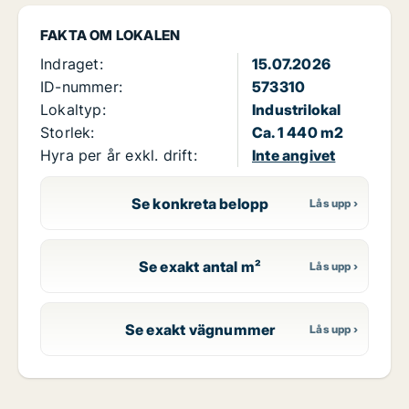
FAKTA OM LOKALEN
Indraget:
15.07.2026
ID-nummer:
573310
Lokaltyp:
Industrilokal
Storlek:
Ca. 1 440 m2
Hyra per år exkl. drift:
Inte angivet
Se konkreta belopp
Se exakt antal m²
Se exakt vägnummer