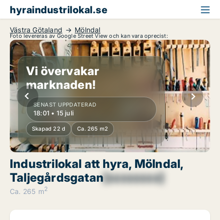
hyraindustrilokal.se
Västra Götaland
Mölndal
Foto levereras av Google Street View och kan vara oprecist:
Vi övervakar
marknaden!
SENAST UPPDATERAD
18:01 • 15 juli
Skapad 22 d
Ca. 265 m2
Industrilokal att hyra, Mölndal,
Taljegårdsgatan
[xxxxxxxx]
2
Ca. 265 m