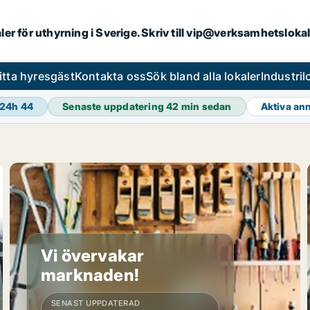
aler för uthyrning i Sverige. Skriv till vip@verksamhetsloka
itta hyresgäst
Kontakta oss
Sök bland alla lokaler
Industri
 24h
44
Senaste uppdatering
42 min sedan
Aktiva an
Vi övervakar
marknaden!
SENAST UPPDATERAD