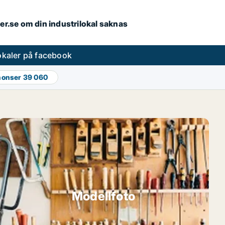
ler.se om din industrilokal saknas
lokaler på facebook
nonser
39 060
Modellfoto