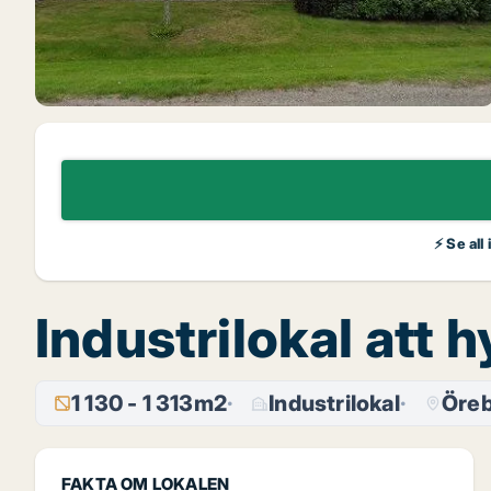
⚡ Se all
Industrilokal att
1 130 - 1 313m2
Industrilokal
Öre
FAKTA OM LOKALEN