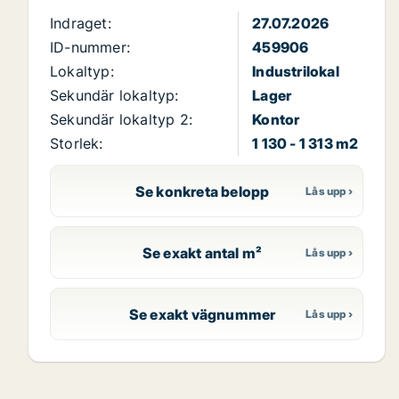
Indraget:
27.07.2026
ID-nummer:
459906
Lokaltyp:
Industrilokal
Sekundär lokaltyp:
Lager
Sekundär lokaltyp 2:
Kontor
Storlek:
1 130 - 1 313 m2
Se konkreta belopp
Se exakt antal m²
Se exakt vägnummer