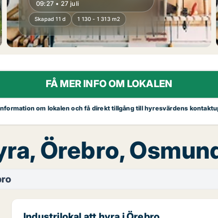
09:27 • 27 juli
Skapad 11 d
1 130 - 1 313 m2
FÅ MER INFO OM LOKALEN
 information om lokalen och få direkt tillgång till hyresvärdens kontaktu
 hyra, Örebro, Osmu
bro
Industrilokal att hyra i Örebro