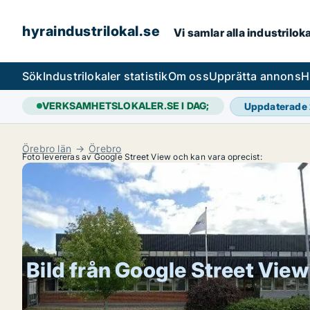
hyraindustrilokal.se
Vi samlar alla industrilok
Sök
Industrilokaler statistik
Om oss
Upprätta annons
H
VERKSAMHETSLOKALER.SE I DAG;
Uppdaterade
Örebro län
Örebro
Foto levereras av Google Street View och kan vara oprecist:
Bild från Google Street View