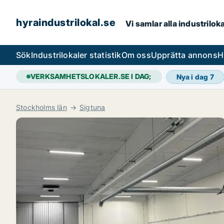
hyraindustrilokal.se
Vi samlar alla industrilok
Sök
Industrilokaler statistik
Om oss
Upprätta annons
H
VERKSAMHETSLOKALER.SE I DAG;
Nya i dag
7
Stockholms län
Sigtuna