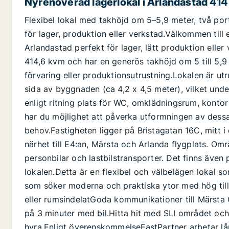
Nyrenoverad lagerlokal i Arlandastad 414
Flexibel lokal med takhöjd om 5–5,9 meter, två port
för lager, produktion eller verkstad.Välkommen till 
Arlandastad perfekt för lager, lätt produktion elle
414,6 kvm och har en generös takhöjd om 5 till 5,9 
förvaring eller produktionsutrustning.Lokalen är ut
sida av byggnaden (ca 4,2 x 4,5 meter), vilket under
enligt ritning plats för WC, omklädningsrum, kon
har du möjlighet att påverka utformningen av dessa
behov.Fastigheten ligger på Bristagatan 16C, mitt
närhet till E4:an, Märsta och Arlanda flygplats. Om
personbilar och lastbilstransporter. Det finns även p
lokalen.Detta är en flexibel och välbelägen lokal 
som söker moderna och praktiska ytor med hög til
eller rumsindelatGoda kommunikationer till Märsta
på 3 minuter med bil.Hitta hit med SLI området och
hyra.Enligt överenskommelseFastPartner arbetar lån