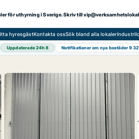
aler för uthyrning i Sverige. Skriv till vip@verksamhetsloka
itta hyresgäst
Kontakta oss
Sök bland alla lokaler
Industri
Uppdaterade 24h
8
Notifikationer om nya bostäder
9 32