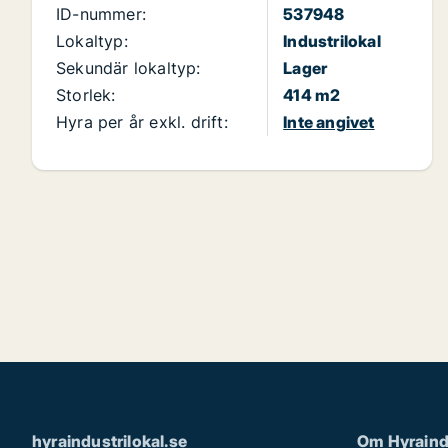
ID-nummer:
537948
Lokaltyp:
Industrilokal
Sekundär lokaltyp:
Lager
Storlek:
414 m2
Hyra per år exkl. drift:
Inte angivet
hyraindustrilokal.se
Om Hyraindu