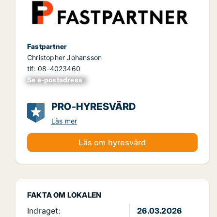
Fastpartner
Christopher Johansson
tlf: 08-4023460
Se e-postadress
xxxxxxxxxxxxxxx
PRO-HYRESVÄRD
Läs mer
Läs om hyresvärd
FAKTA OM LOKALEN
Indraget:
26.03.2026