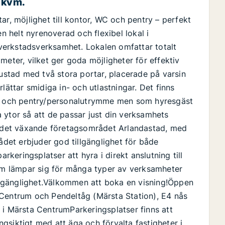
 kvm.
ar, möjlighet till kontor, WC och pentry – perfekt
en helt nyrenoverad och flexibel lokal i
r verkstadsverksamhet. Lokalen omfattar totalt
meter, vilket ger goda möjligheter för effektiv
rustad med två stora portar, placerade på varsin
lättar smidiga in- och utlastningar. Det finns
tor och pentry/personalutrymme men som hyresgäst
 ytor så att de passar just din verksamhets
 i det växande företagsområdet Arlandastad, med
rådet erbjuder god tillgänglighet för både
arkeringsplatser att hyra i direkt anslutning till
som lämpar sig för många typer av verksamheter
lgänglighet.Välkommen att boka en visning!Öppen
 Centrum och Pendeltåg (Märsta Station), E4 nås
 i Märsta CentrumParkeringsplatser finns att
gsiktigt med att äga och förvalta fastigheter i