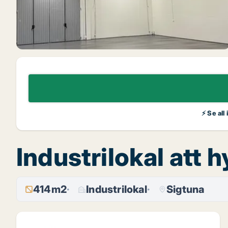
⚡ Se all
Industrilokal att 
414m2
Industrilokal
Sigtuna