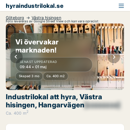
hyraindustrilokal.se
Göteborg
Västra hisingen
Foto levereras av Google Street View och kan vara oprecist:
Vi övervakar
marknaden!
SENAST UPPDATERAD
09:44 • 01 maj
Skapad 3 mo
Ca. 400 m2
Industrilokal att hyra, Västra
hisingen, Hangarvägen
[xxxxxxxx]
2
Ca. 400 m