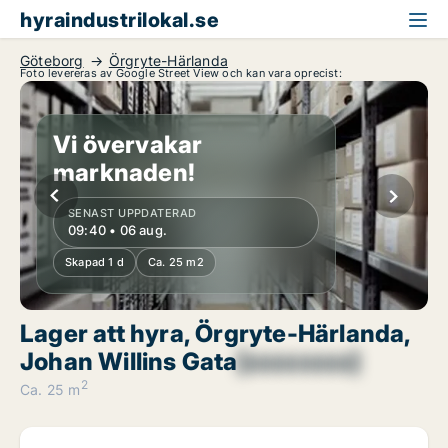
hyraindustrilokal.se
Göteborg
Örgryte-Härlanda
Foto levereras av Google Street View och kan vara oprecist:
Vi övervakar
marknaden!
SENAST UPPDATERAD
09:40 • 06 aug.
Skapad 1 d
Ca. 25 m2
Lager att hyra, Örgryte-Härlanda,
Johan Willins Gata
[xxxxxxxx]
2
Ca. 25 m