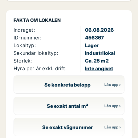
FAKTA OM LOKALEN
Indraget:
06.08.2026
ID-nummer:
456367
Lokaltyp:
Lager
Sekundär lokaltyp:
Industrilokal
Storlek:
Ca. 25 m2
Hyra per år exkl. drift:
Inte angivet
Se konkreta belopp
Se exakt antal m²
Se exakt vägnummer