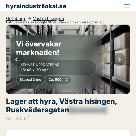
hyraindustrilokal.se
Göteborg
Västra hisingen
Foto levereras av Google Street View och kan vara oprecist:
Vi övervakar
marknaden!
SENAST UPPDATERAD
15:45 • 30 apr.
Skapad 3 mo
Ca. 500 m2
Lager att hyra, Västra hisingen,
Ruskvädersgatan
[xxxxxxxx]
2
Ca. 500 m