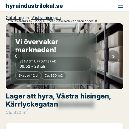
hyraindustrilokal.se
Göteborg
Västra hisingen
Foto levereras av Google Street View och kan vara oprecist:
Vi övervakar
marknaden!
SENAST UPPDATERAD
09:52 • 28 juli
Skapad 12 d
Ca. 830 m2
Lager att hyra, Västra hisingen,
Kärrlyckegatan
[xxxxxxxx]
2
Ca. 830 m