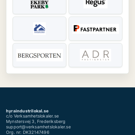
hyraindustrilokal.se
c/o Verksamhetslokaler.se
Mynstersvej 3, Frederiksberg
support@verksamhetslokaler.se
Org. nr: DK32147496