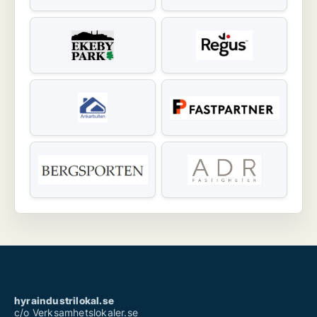
hyraindustrilokal.se
c/o Verksamhetslokaler.se