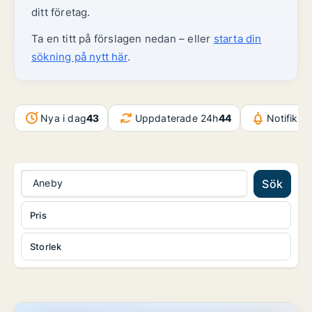
ditt företag.
Ta en titt på förslagen nedan – eller
starta din
sökning på nytt här
.
Nya i dag
43
Uppdaterade 24h
44
Notifikat
Aneby
Sök
Pris
Storlek
Lager i Värnamo