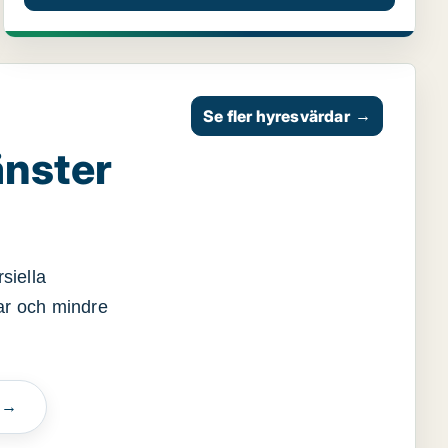
Se fler hyresvärdar
→
änster
siella
gar och mindre
n →