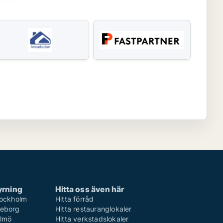
hyrning
Hitta oss även här
Stockholm
Hitta förråd
teborg
Hitta restauranglokaler
almö
Hitta verkstadslokaler