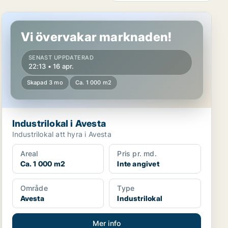
Industrilokal i Avesta
Vi övervakar marknaden!
SENAST UPPDATERAD
22:13 • 16 apr.
Skapad 3 mo
Ca. 1 000 m2
Industrilokal i Avesta
Industrilokal att hyra i Avesta
Areal
Pris pr. md.
Ca. 1 000 m2
Inte angivet
Område
Type
Avesta
Industrilokal
Mer info