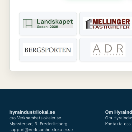
hyraindustrilokal.se
Om Hyraindu
c/o Verksamhetslokaler.se
Om Hyraindust
Mynstersvej 3, Frederiksberg
Kontakta oss
support@verksamhetslokaler.se