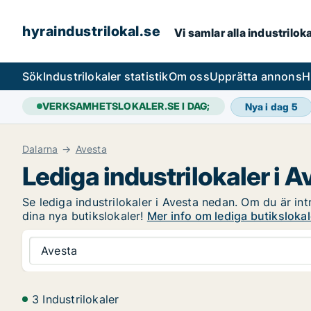
hyraindustrilokal.se
Vi samlar alla industrilok
Sök
Industrilokaler statistik
Om oss
Upprätta annons
H
VERKSAMHETSLOKALER.SE I DAG;
Nya i dag
5
Dalarna
Avesta
Lediga industrilokaler i A
Se lediga industrilokaler i Avesta nedan. Om du är int
dina nya butikslokaler!
Mer info om lediga butikslokal
Avesta
3 Industrilokaler