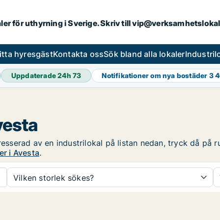
aler för uthyrning i Sverige. Skriv till vip@verksamhetsloka
itta hyresgäst
Kontakta oss
Sök bland alla lokaler
Industri
Uppdaterade 24h
73
Notifikationer om nya bostäder
3 
vesta
resserad av en industrilokal på listan nedan, tryck då på r
er i Avesta
.
Vilken storlek sökes?