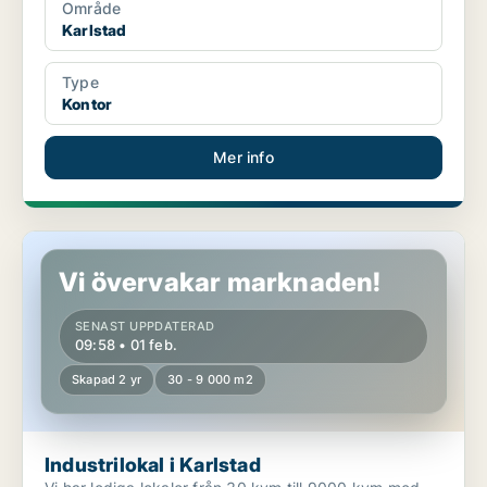
Område
Karlstad
Type
Kontor
Mer info
Industrilokal i Karlstad
Vi övervakar marknaden!
SENAST UPPDATERAD
09:58 • 01 feb.
Skapad 2 yr
30 - 9 000 m2
Industrilokal i Karlstad