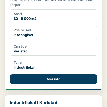
Vi har lediga lokaler från 30 kvm till 9000 kvm med
körport
Areal
30 - 9 000 m2
Pris pr. md.
Inte angivet
Område
Karlstad
Type
Industrilokal
Mer info
Industrilokal i Karlstad
Industrilokal i Karlstad