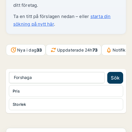
ditt företag.
Ta en titt på förslagen nedan – eller
starta din
sökning på nytt här
.
Nya i dag
33
Uppdaterade 24h
73
Notifikat
Forshaga
Sök
Pris
Storlek
Industrilokal i Kil