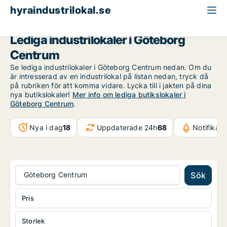
hyraindustrilokal.se
Göteborg
Göteborg Centrum
Lediga industrilokaler i Göteborg
Centrum
Se lediga industrilokaler i Göteborg Centrum nedan. Om du
är intresserad av en industrilokal på listan nedan, tryck då
på rubriken för att komma vidare. Lycka till i jakten på dina
nya butikslokaler!
Mer info om lediga butikslokaler i
Göteborg Centrum
.
Nya i dag
18
Uppdaterade 24h
68
Notifikat
Göteborg Centrum
Sök
Pris
Storlek