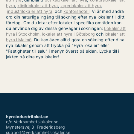
hyra
,
kliniklokaler att hyra
,
lagerlokaler att hyra
,
industrilokaler att hyra
, och
kontorshotell
. Vi är med andra
ord din naturliga ingång till sökning efter nya lokaler till ditt
företag. Om du letar efter lokaler i specifika områden kan
du använda dig av dessa genvägar i sökningen:
Lokaler att
hyra i Stockholm
,
lokaler att hyra i Göteborg
och
lokaler att
hyra i Malmö
. Du kan även alltid göra en sökning efter dina
nya lokaler genom att trycka på "Hyra lokaler" eller
"Fastigheter till salu" i menyn överst på sidan. Lycka till i
jakten på dina nya lokaler!
hyraindustrilokal.se
c/o Verksamhetslokaler.se
Mynstersvej 3, Frederiksberg
support@verksamhetslokaler.se