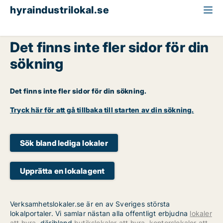
hyraindustrilokal.se
Det finns inte fler sidor för din
sökning
Det finns inte fler sidor för din sökning.
Tryck här för att gå tillbaka till starten av din sökning.
Sök bland lediga lokaler
Upprätta en lokalagent
Verksamhetslokaler.se är en av Sveriges största
lokalportaler. Vi samlar nästan alla offentligt erbjudna
lokaler
att hyra
, däribland
butikslokaler att hyra
,
kontorslokaler att