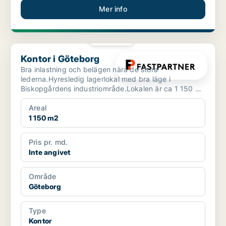
Mer info
PLATINA
Kontor i Göteborg
Kontor i Göteborg
Bra inlastning och belägen nära de stora
lederna.Hyresledig lagerlokal med bra läge i
Biskopgårdens industriområde.Lokalen är ca 1 150 m i
markplan med markp...
Areal
1 150 m2
Pris pr. md.
Inte angivet
Område
Göteborg
Type
Kontor