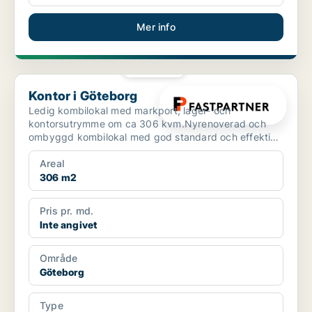
Mer info
PLATINA
Kontor i Göteborg
Kontor i Göteborg
Ledig kombilokal med markport, lager- och
kontorsutrymme om ca 306 kvm.Nyrenoverad och
ombyggd kombilokal med god standard och effektiv
planlösning.Hyresvärd...
Areal
306 m2
Pris pr. md.
Inte angivet
Område
Göteborg
Type