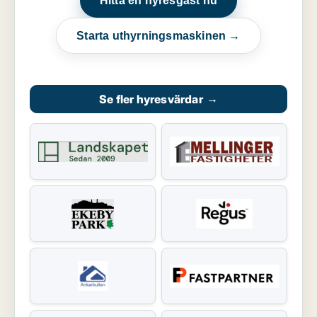
Hitta en hyresgäst nu
Starta uthyrningsmaskinen →
Se fler hyresvärdar
→