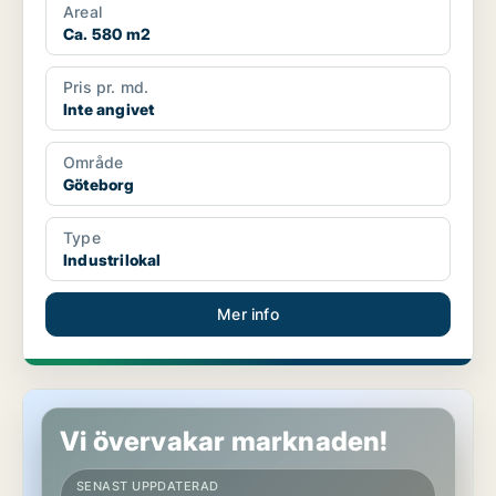
Areal
Ca. 580 m2
Pris pr. md.
Inte angivet
Område
Göteborg
Type
Industrilokal
Mer info
Industrilokal i Göteborg
Vi övervakar marknaden!
SENAST UPPDATERAD