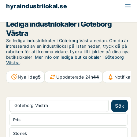
hyraindustrilokal.se
Göteborg
Göteborg Västra
Lediga industrilokaler i Göteborg
Västra
Se lediga industrilokaler i Göteborg Västra nedan. Om du är
intresserad av en industrilokal på listan nedan, tryck då på
rubriken för att komma vidare. Lycka till i jakten på dina nya
butikslokaler!
Mer info om lediga butikslokaler i Göteborg
Västra
.
Nya i dag
5
Uppdaterade 24h
44
Notifikati
Göteborg Västra
Sök
Pris
Storlek