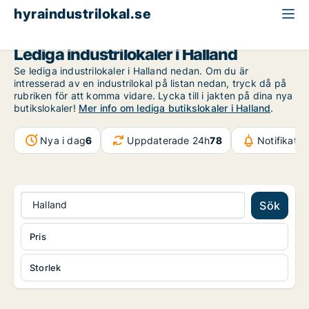
hyraindustrilokal.se
Halland
Lediga industrilokaler i Halland
Se lediga industrilokaler i Halland nedan. Om du är
intresserad av en industrilokal på listan nedan, tryck då på
rubriken för att komma vidare. Lycka till i jakten på dina nya
butikslokaler!
Mer info om lediga butikslokaler i Halland
.
Nya i dag
6
Uppdaterade 24h
78
Notifikati
Halland
Sök
Pris
Storlek