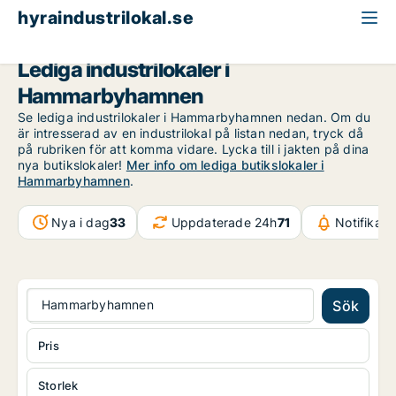
hyraindustrilokal.se
Stockholm
Hammarbyhamnen
Lediga industrilokaler i
Hammarbyhamnen
Se lediga industrilokaler i Hammarbyhamnen nedan. Om du
är intresserad av en industrilokal på listan nedan, tryck då
på rubriken för att komma vidare. Lycka till i jakten på dina
nya butikslokaler!
Mer info om lediga butikslokaler i
Hammarbyhamnen
.
Nya i dag
33
Uppdaterade 24h
71
Notifikat
Hammarbyhamnen
Sök
Pris
Storlek