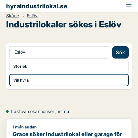
hyraindustrilokal.se
Skåne
Eslöv
Industrilokaler sökes i Eslöv
Eslöv
Sök
Storlek
Vill hyra
1 aktiva sökannonser just nu
1 mån sedan
Grace söker industrilokal eller garage för uthyrning i Staffan
Grace söker industrilokal eller garage för