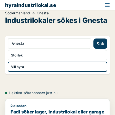
hyraindustrilokal.se
Södermanland
Gnesta
Industrilokaler sökes i Gnesta
Gnesta
Sök
Storlek
Vill hyra
1 aktiva sökannonser just nu
2 d sedan
Fadi söker lager, industrilokal eller garage för uthyrning i Sa
Fadi söker lager, industrilokal eller garage