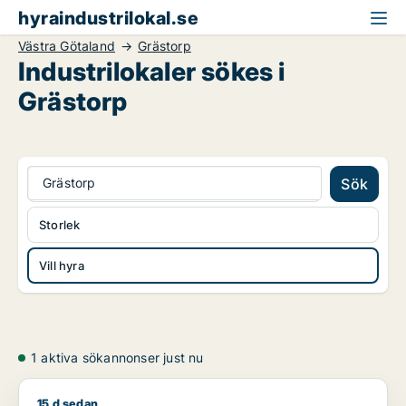
hyraindustrilokal.se
Västra Götaland
Grästorp
Industrilokaler sökes i
Grästorp
Grästorp
Sök
Storlek
Vill hyra
1 aktiva sökannonser just nu
15 d sedan
Jag söker kontor, lager, industrilokal eller showroom för uth