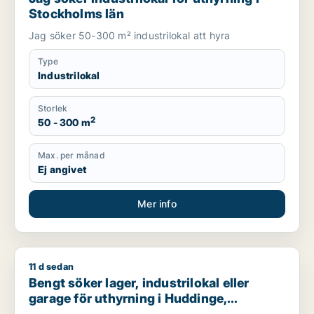
Stockholms län
Jag söker 50-300 m² industrilokal att hyra
Type
Industrilokal
Storlek
2
50 - 300 m
Max. per månad
Ej angivet
Mer info
11 d sedan
Bengt söker lager, industrilokal eller garage för uthyrning i 
Bengt söker lager, industrilokal eller
garage för uthyrning i Huddinge,
Botkyrka eller Haninge m.fl.