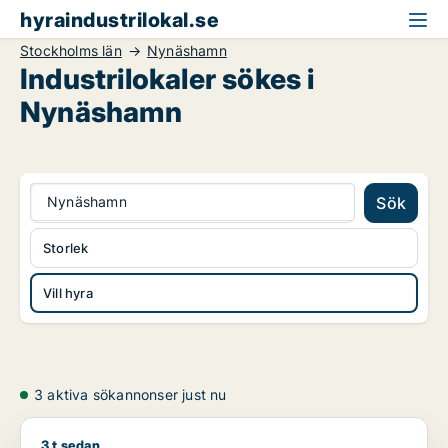
hyraindustrilokal.se
Stockholms län
Nynäshamn
Industrilokaler sökes i
Nynäshamn
Nynäshamn
Sök
Storlek
Vill hyra
3 aktiva sökannonser just nu
3 t sedan
Zäta söker lager, industrilokal eller garage för uthyrning i 