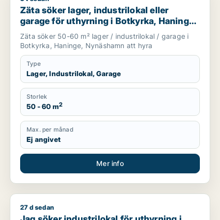
Zäta söker lager, industrilokal eller
garage för uthyrning i Botkyrka, Haninge
eller Nynäshamn
Zäta söker 50-60 m² lager / industrilokal / garage i
Botkyrka, Haninge, Nynäshamn att hyra
Type
Lager, Industrilokal, Garage
Storlek
2
50 - 60 m
Max. per månad
Ej angivet
Mer info
27 d sedan
Jag söker industrilokal för uthyrning i Stockholms län
Jag söker industrilokal för uthyrning i