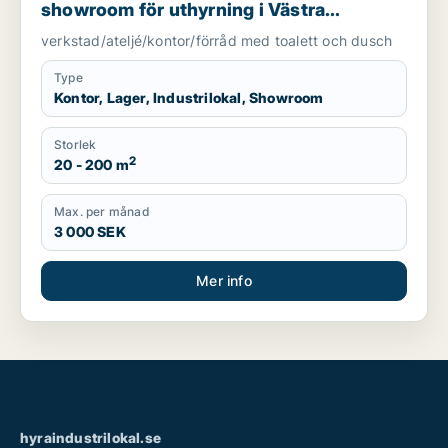
showroom för uthyrning i Västra
Götaland
verkstad/ateljé/kontor/förråd med toalett och dusch
Type
Kontor, Lager, Industrilokal, Showroom
Storlek
2
20 - 200 m
Max. per månad
3 000 SEK
Mer info
hyraindustrilokal.se