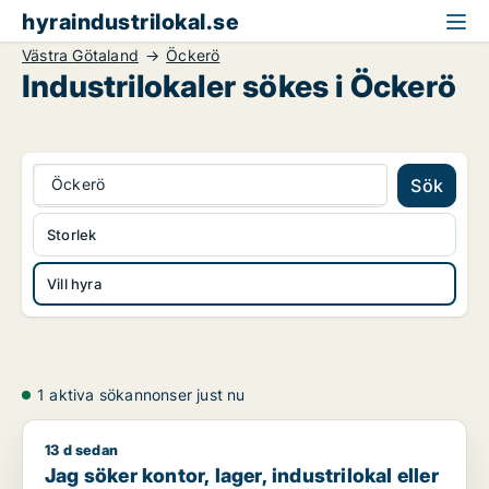
hyraindustrilokal.se
Västra Götaland
Öckerö
Industrilokaler sökes i Öckerö
Öckerö
Sök
Storlek
Vill hyra
1 aktiva sökannonser just nu
13 d sedan
Jag söker kontor, lager, industrilokal eller showroom för uth
Jag söker kontor, lager, industrilokal eller