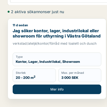
2 aktiva sökannonser just nu
11 d sedan
Jag söker kontor, lager, industrilokal eller showro
Jag söker kontor, lager, industrilokal eller
showroom för uthyrning i Västra Götaland
verkstad/ateljé/kontor/förråd med toalett och dusch
Type
Kontor, Lager, Industrilokal, Showroom
Storlek
Max. per månad
2
20 - 200 m
3 000 SEK
Mer info