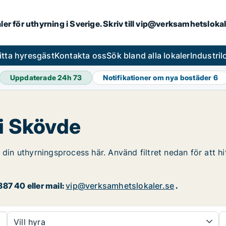
aler för uthyrning i Sverige. Skriv till vip@verksamhetsloka
itta hyresgäst
Kontakta oss
Sök bland alla lokaler
Industri
Uppdaterade 24h
73
Notifikationer om nya bostäder
6
 i Skövde
 din uthyrningsprocess här. Använd filtret nedan för att hi
87 40 eller mail:
vip@verksamhetslokaler.se
.
Vill hyra