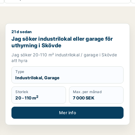
21 d sedan
om för uthyrning i Västra Götaland
Jag söker industrilokal eller garage för uthyrning i 
Jag söker industrilokal eller garage för
uthyrning i Skövde
Jag söker 20-110 m² industrilokal / garage i Skövde
att hyra
Type
Industrilokal, Garage
Storlek
Max. per månad
2
20 - 110 m
7 000 SEK
Mer info