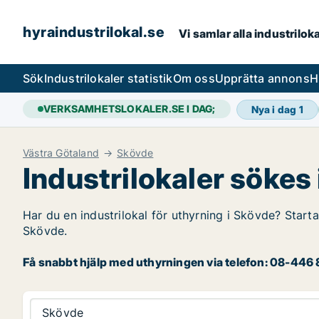
hyraindustrilokal.se
Vi samlar alla industrilok
Sök
Industrilokaler statistik
Om oss
Upprätta annons
H
VERKSAMHETSLOKALER.SE I DAG;
Nya i dag
1
Västra Götaland
Skövde
Industrilokaler sökes
Har du en industrilokal för uthyrning i Skövde? Starta
Skövde.
Få snabbt hjälp med uthyrningen via telefon: 08-446 8
Skövde