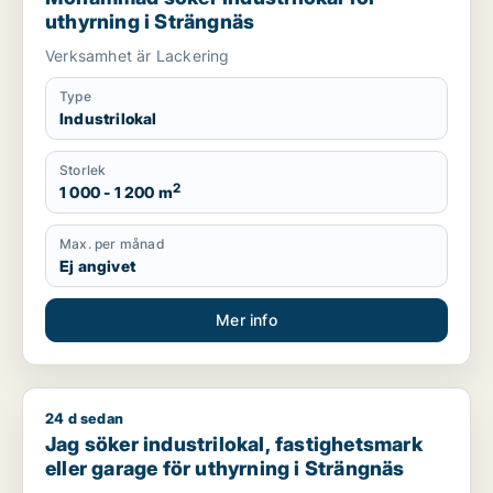
uthyrning i Strängnäs
Verksamhet är Lackering
Type
Industrilokal
Storlek
2
1 000 - 1 200 m
Max. per månad
Ej angivet
Mer info
24 d sedan
Jag söker industrilokal, fastighetsmark eller garage för uthy
Jag söker industrilokal, fastighetsmark
eller garage för uthyrning i Strängnäs