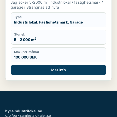
Jag söker 5-2000 m² industrilokal / fastighetsmark /
garage i Strängnäs att hyra
Type
Industrilokal, Fastighetsmark, Garage
Storlek
2
5 - 2 000 m
Max. per månad
100 000 SEK
Mer info
hyraindustrilokal.se
c/o Verksamhetslokaler.se