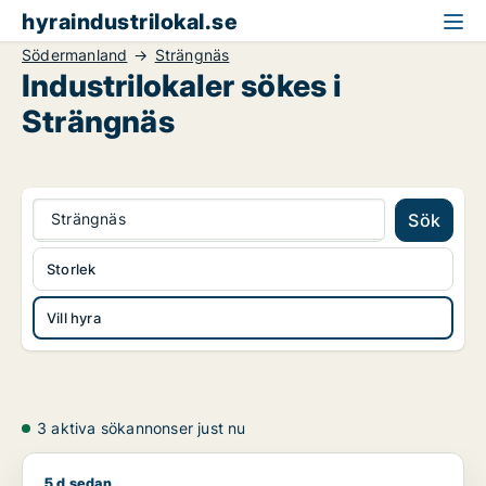
hyraindustrilokal.se
Södermanland
Strängnäs
Industrilokaler sökes i
Strängnäs
Strängnäs
Sök
Storlek
Vill hyra
3 aktiva sökannonser just nu
5 d sedan
Fadi söker lager, industrilokal eller garage för uthyrning i Sa