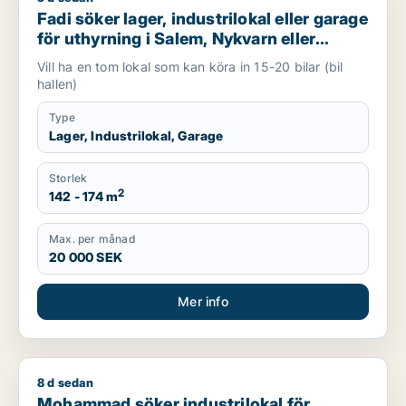
Fadi söker lager, industrilokal eller garage
för uthyrning i Salem, Nykvarn eller
Södertälje m.fl.
Vill ha en tom lokal som kan köra in 15-20 bilar (bil
hallen)
Type
Lager, Industrilokal, Garage
Storlek
2
142 - 174 m
Max. per månad
20 000 SEK
Mer info
8 d sedan
Mohammad söker industrilokal för uthyrning i Strängnäs
Mohammad söker industrilokal för