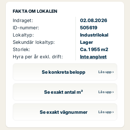
FAKTA OM LOKALEN
Indraget:
02.08.2026
ID-nummer:
505619
Lokaltyp:
Industrilokal
Sekundär lokaltyp:
Lager
Storlek:
Ca. 1 955 m2
Hyra per år exkl. drift:
Inte angivet
Se konkreta belopp
Se exakt antal m²
Se exakt vägnummer