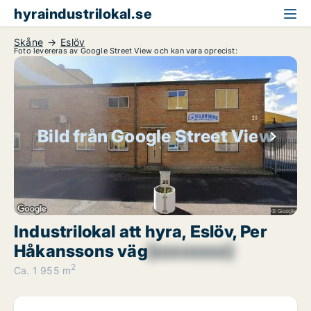
hyraindustrilokal.se
Skåne
Eslöv
Foto levereras av Google Street View och kan vara oprecist:
Bild från Google Street View
Industrilokal att hyra, Eslöv, Per
Håkanssons väg
[xxxxxxxx]
2
Ca. 1 955 m