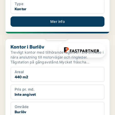
Type
Kontor
Mer info
PLATINA
Kontor i Burlöv
Kontor i Burlöv
Trevligt kontor med tillhörande lagerdel i bra område i
nära anslutning till motorvägar och ringleder.
Tågstation på gångavstånd.Mycket fräscha
kontorslokale...
Areal
440 m2
Pris pr. md.
Inte angivet
Område
Burlöv