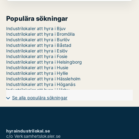
Populära sökningar
Industrilokaler att hyra i Bjuv
Industrilokaler att hyra i Bromölla
Industrilokaler att hyra i Burlöv
Industrilokaler att hyra i Båstad
Industrilokaler att hyra i Eslöv
Industrilokaler att hyra i Fosie
Industrilokaler att hyra i Helsingborg
Industrilokaler att hyra i Husie
Industrilokaler att hyra i Hyllie
Industrilokaler att hyra i Hässleholm
Industrilokaler att hyra i Höganäs
Industrilokaler att hyra i Hörby
Industrilokaler att hyra i Höör
Se alla populära sökningar
Industrilokaler att hyra i Kirseberg
Industrilokaler att hyra i Klippan
Industrilokaler att hyra i Kristianstad
Industrilokaler att hyra i Kävlinge
Industrilokaler att hyra i Landskrona
Industrilokaler att hyra i Limhamn/Bunkeflo
hyraindustrilokal.se
Industrilokaler att hyra i Lomma
c/o Verksamhetslokaler.se