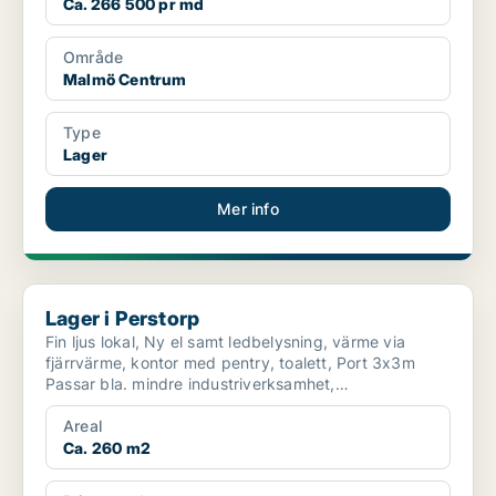
Ca. 266 500 pr md
Område
Malmö Centrum
Type
Lager
Mer info
Lager i Perstorp
Lager i Perstorp
Fin ljus lokal, Ny el samt ledbelysning, värme via
fjärrvärme, kontor med pentry, toalett, Port 3x3m
Passar bla. mindre industriverksamhet,
nätförsäljning...
Areal
Ca. 260 m2