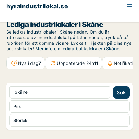
hyraindustrilokal.se
Skåne
Lediga industrilokaler i Skåne
Se lediga industrilokaler i Skåne nedan. Om du är
intresserad av en industrilokal på listan nedan, tryck då på
rubriken för att komma vidare. Lycka till i jakten på dina nya
butikslokaler!
Mer info om lediga butikslokaler i Skåne
.
Nya i dag
7
Uppdaterade 24h
11
Notifikatio
Skåne
Sök
Pris
Storlek