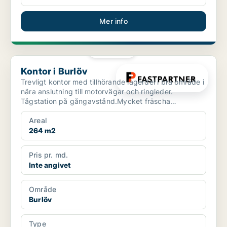
Mer info
PLATINA
Kontor i Burlöv
Kontor i Burlöv
Trevligt kontor med tillhörande lagerdel i bra område i
nära anslutning till motorvägar och ringleder.
Tågstation på gångavstånd.Mycket fräscha
kontorslokale...
Areal
264 m2
Pris pr. md.
Inte angivet
Område
Burlöv
Type