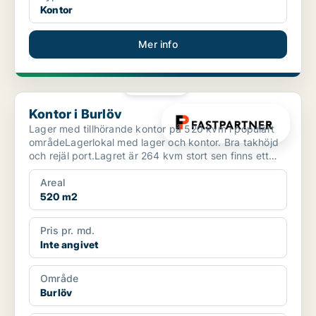
Kontor
Mer info
PLATINA
Kontor i Burlöv
Kontor i Burlöv
Lager med tillhörande kontor på 520 kvm i populärt
områdeLagerlokal med lager och kontor. Bra takhöjd
och rejäl port.Lagret är 264 kvm stort sen finns ett
sk...
Areal
520 m2
Pris pr. md.
Inte angivet
Område
Burlöv