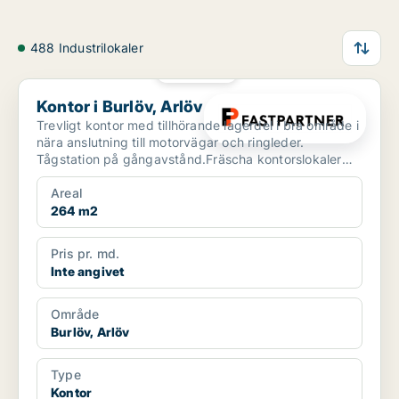
488 Industrilokaler
PLATINA
Kontor i Burlöv, Arlöv
Kontor i Burlöv, Arlöv
Trevligt kontor med tillhörande lagerdel i bra område i
nära anslutning till motorvägar och ringleder.
Tågstation på gångavstånd.Fräscha kontorslokaler
med t...
Areal
264 m2
Pris pr. md.
Inte angivet
Område
Burlöv, Arlöv
Type
Kontor