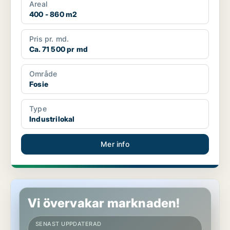
Areal
400 - 860 m2
Pris pr. md.
Ca. 71 500 pr md
Område
Fosie
Type
Industrilokal
Mer info
Industrilokal i Malmö Centrum
Vi övervakar marknaden!
SENAST UPPDATERAD