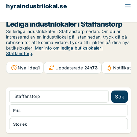
hyraindustrilokal.se
Skåne
Staffanstorp
Lediga industrilokaler i Staffanstorp
Se lediga industrilokaler i Staffanstorp nedan. Om du är
intresserad av en industrilokal på listan nedan, tryck då på
rubriken för att komma vidare. Lycka till i jakten på dina nya
butikslokaler!
Mer info om lediga butikslokaler i
Staffanstorp
.
Nya i dag
1
Uppdaterade 24h
73
Notifikatio
Staffanstorp
Sök
Pris
Storlek