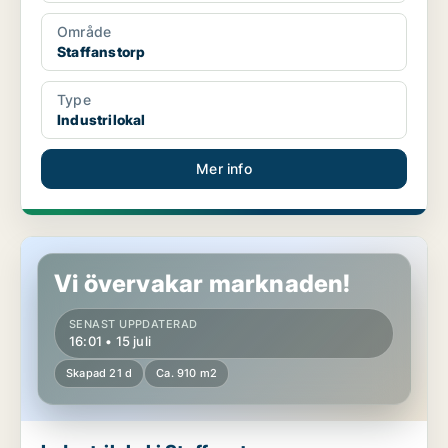
Område
Staffanstorp
Type
Industrilokal
Mer info
Industrilokal i Staffanstorp
Vi övervakar marknaden!
SENAST UPPDATERAD
16:01 • 15 juli
Skapad 21 d
Ca. 910 m2