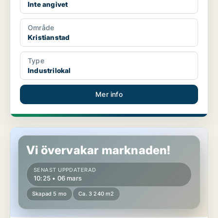
Inte angivet
Område
Kristianstad
Type
Industrilokal
Mer info
Industrilokal i Kristianstad
Vi övervakar marknaden!
SENAST UPPDATERAD
10:25 • 06 mars
Skapad 5 mo
Ca. 3 240 m2