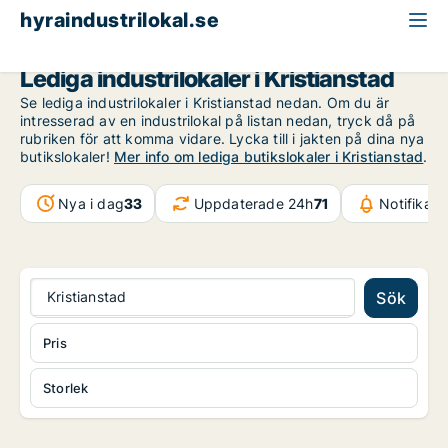
hyraindustrilokal.se
Skåne
Kristianstad
Lediga industrilokaler i Kristianstad
Se lediga industrilokaler i Kristianstad nedan. Om du är
intresserad av en industrilokal på listan nedan, tryck då på
rubriken för att komma vidare. Lycka till i jakten på dina nya
butikslokaler!
Mer info om lediga butikslokaler i Kristianstad
.
Nya i dag
33
Uppdaterade 24h
71
Notifikat
Kristianstad
Sök
Pris
Storlek