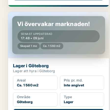
Lager i Göteborg
Vi övervakar marknaden!
SENAST UPPDATERAD
17:48 • 09 juni
Skapad 1 mo
Ca. 1 560 m2
Lager i Göteborg
Lager att hyra i Göteborg
Areal
Pris pr. md.
Ca. 1 560 m2
Inte angivet
Område
Type
Göteborg
Lager