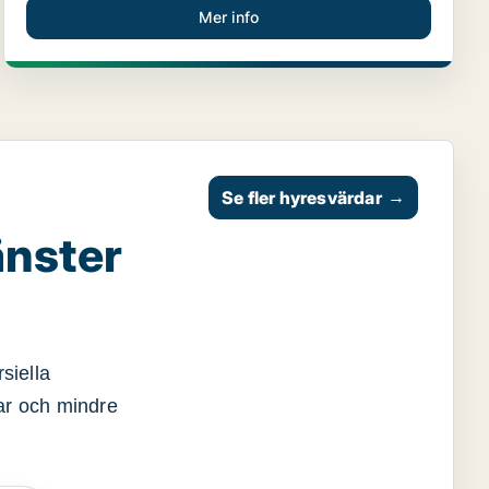
Mer info
Se fler hyresvärdar
→
änster
siella
gar och mindre