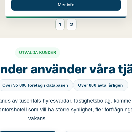
Mer info
1
2
UTVALDA KUNDER
nder använder våra tj
Över 95 000 företag i databasen
Över 800 avtal årligen
nds av tusentals hyresvärdar, fastighetsbolag, kommer
ntorshotell som vill ha större synlighet, fler förfrågnin
vakans.