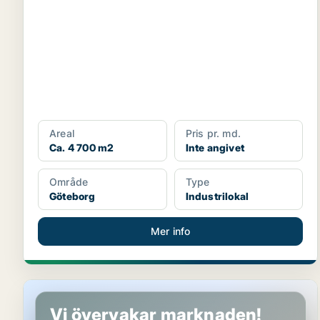
Areal
Pris pr. md.
Ca. 4 700 m2
Inte angivet
Område
Type
Göteborg
Industrilokal
Mer info
Industrilokal i Göteborg
Vi övervakar marknaden!