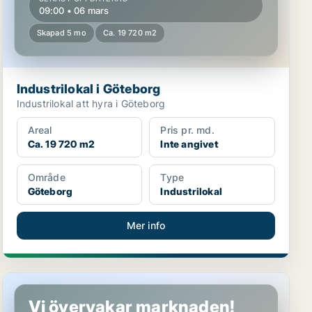
09:00 • 06 mars
Skapad 5 mo
Ca. 19 720 m2
Industrilokal i Göteborg
Industrilokal att hyra i Göteborg
Areal
Pris pr. md.
Ca. 19 720 m2
Inte angivet
Område
Type
Göteborg
Industrilokal
Mer info
Industrilokal i Göteborg
Vi övervakar marknaden!