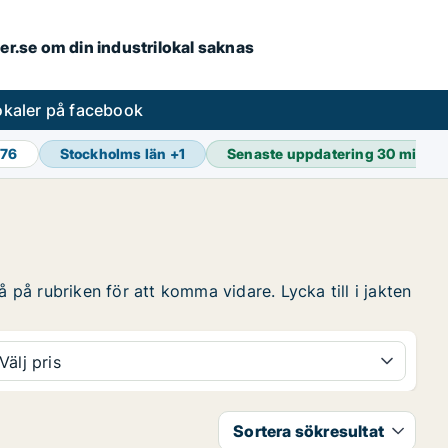
ler.se om din industrilokal saknas
lokaler på facebook
976
Stockholms län
+
1
Senaste uppdatering
30 min se
 på rubriken för att komma vidare. Lycka till i jakten
Välj pris
Sortera sökresultat