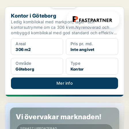
PLATINA
Kontor i Göteborg
Kontor i Göteborg
Ledig kombilokal med markport, lager- och
kontorsutrymme om ca 306 kvm.Nyrenoverad och
ombyggd kombilokal med god standard och effektiv
planlösning.Hyresvärd...
Areal
Pris pr. md.
306 m2
Inte angivet
Område
Type
Göteborg
Kontor
Mer info
Industrilokal i Göteborg
Vi övervakar marknaden!
SENAST UPPDATERAD