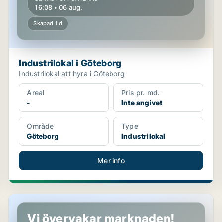
16:08 • 06 aug.
Skapad 1 d
Industrilokal i Göteborg
Industrilokal att hyra i Göteborg
Areal
Pris pr. md.
-
Inte angivet
Område
Type
Göteborg
Industrilokal
Mer info
Industrilokal i Göteborg
Vi övervakar marknaden!