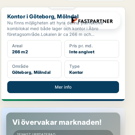
PLATINA
Kontor i Göteborg, Mölndal
Kontor i Göteborg, Mölndal
Nu finns möjligheten att hyra denna yteffektiva
kombilokal med både lager och kontor i Åbro
företagsområde.Lokalen är ca 266 m och
fönstersättningen i lokale...
Areal
Pris pr. md.
266 m2
Inte angivet
Område
Type
Göteborg, Mölndal
Kontor
Mer info
Industrilokal i Göteborg
Vi övervakar marknaden!
SENAST UPPDATERAD