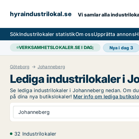
hyraindustrilokal.se
Vi samlar alla industrilok
Sök
Industrilokaler statistik
Om oss
Upprätta annons
H
VERKSAMHETSLOKALER.SE I DAG;
Nya i dag
3
Göteborg
Johanneberg
Lediga industrilokaler i 
Se lediga industrilokaler i Johanneberg nedan. Om du ä
på dina nya butikslokaler!
Mer info om lediga butiksl
Johanneberg
32 Industrilokaler