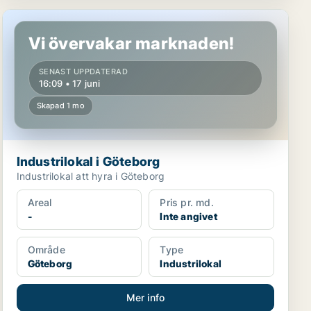
Industrilokal i Göteborg
Vi övervakar marknaden!
SENAST UPPDATERAD
16:09 • 17 juni
Skapad 1 mo
Industrilokal i Göteborg
Industrilokal att hyra i Göteborg
Areal
Pris pr. md.
-
Inte angivet
Område
Type
Göteborg
Industrilokal
Mer info