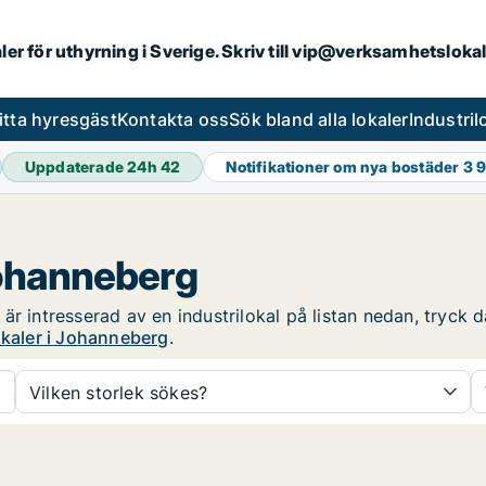
aler för uthyrning i Sverige. Skriv till vip@verksamhetsloka
itta hyresgäst
Kontakta oss
Sök bland alla lokaler
Industri
Uppdaterade 24h
42
Notifikationer om nya bostäder
3 
Johanneberg
r intresserad av en industrilokal på listan nedan, tryck då
okaler i Johanneberg
.
Vilken storlek sökes?