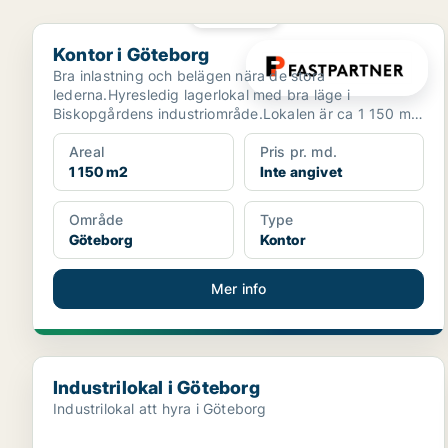
PLATINA
Kontor i Göteborg
Kontor i Göteborg
Bra inlastning och belägen nära de stora
lederna.Hyresledig lagerlokal med bra läge i
Biskopgårdens industriområde.Lokalen är ca 1 150 m i
markplan med markp...
Areal
Pris pr. md.
1 150 m2
Inte angivet
Område
Type
Göteborg
Kontor
Mer info
Industrilokal i Göteborg
Industrilokal i Göteborg
Industrilokal att hyra i Göteborg