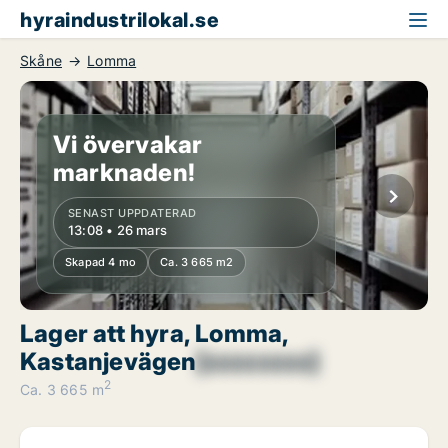
hyraindustrilokal.se
Skåne
Lomma
Vi övervakar
marknaden!
SENAST UPPDATERAD
13:08 • 26 mars
Skapad 4 mo
Ca. 3 665 m2
Lager att hyra, Lomma,
Kastanjevägen
[xxxxxxxx]
2
Ca. 3 665 m