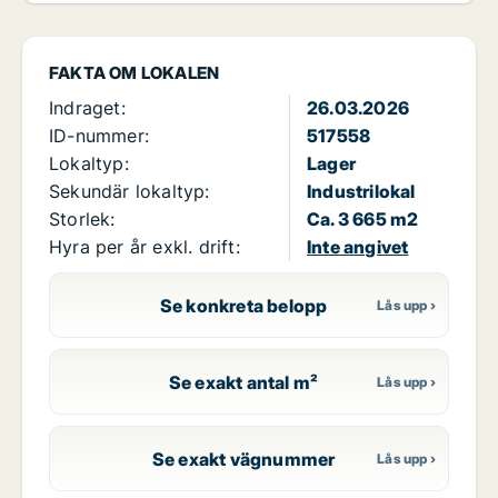
FAKTA OM LOKALEN
Indraget:
26.03.2026
ID-nummer:
517558
Lokaltyp:
Lager
Sekundär lokaltyp:
Industrilokal
Storlek:
Ca. 3 665 m2
Hyra per år exkl. drift:
Inte angivet
Se konkreta belopp
Se exakt antal m²
Se exakt vägnummer