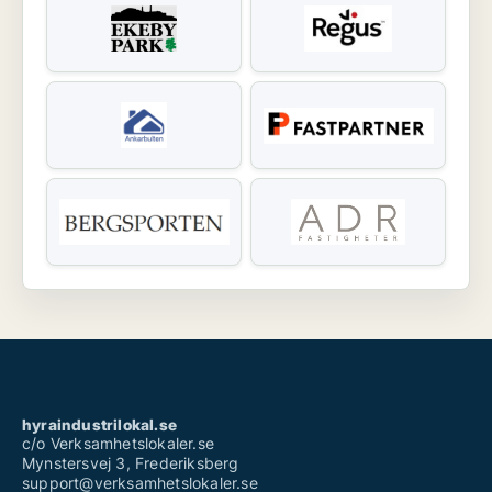
hyraindustrilokal.se
c/o Verksamhetslokaler.se
Mynstersvej 3, Frederiksberg
support@verksamhetslokaler.se