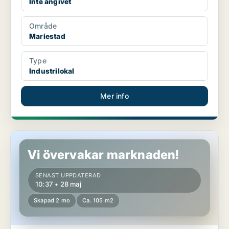
Inte angivet
Område
Mariestad
Type
Industrilokal
Mer info
Industrilokal i Mariestad
Vi övervakar marknaden!
SENAST UPPDATERAD
10:37 • 28 maj
Skapad 2 mo
Ca. 105 m2