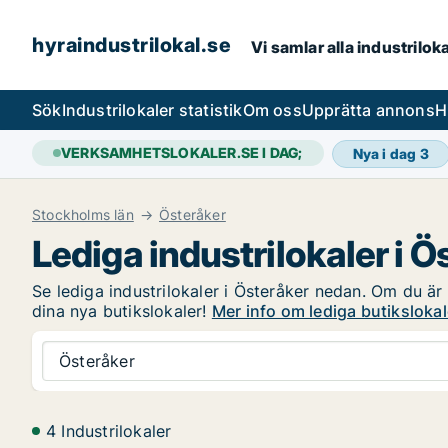
hyraindustrilokal.se
Vi samlar alla industrilok
Sök
Industrilokaler statistik
Om oss
Upprätta annons
H
VERKSAMHETSLOKALER.SE I DAG;
Nya i dag
3
Stockholms län
Österåker
Lediga industrilokaler i Ö
Se lediga industrilokaler i Österåker nedan. Om du är 
dina nya butikslokaler!
Mer info om lediga butikslokal
Österåker
4 Industrilokaler