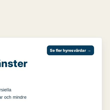
Se fler hyresvärdar
→
änster
siella
gar och mindre