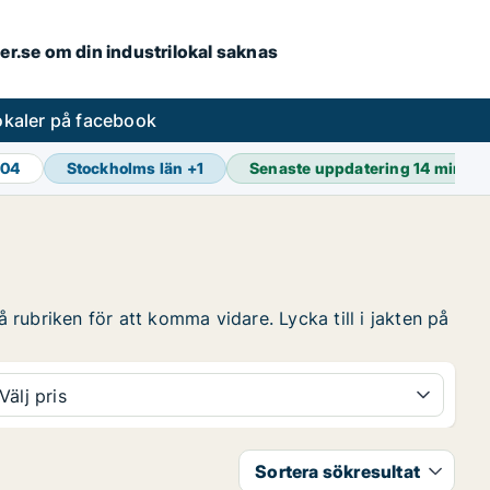
ler.se om din industrilokal saknas
lokaler på facebook
904
Stockholms län
+
1
Senaste uppdatering
14 min se
å rubriken för att komma vidare. Lycka till i jakten på
Välj pris
Sortera sökresultat