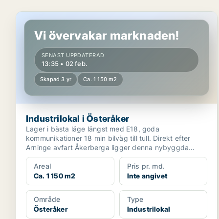
Industrilokal i Österåker
Vi övervakar marknaden!
SENAST UPPDATERAD
13:35 • 02 feb.
Skapad 3 yr
Ca. 1 150 m2
Industrilokal i Österåker
Lager i bästa läge längst med E18, goda
kommunikationer 18 min bilväg till tull. Direkt efter
Arninge avfart Åkerberga ligger denna nybyggda
fastighet med 10...
Areal
Pris pr. md.
Ca. 1 150 m2
Inte angivet
Område
Type
Österåker
Industrilokal