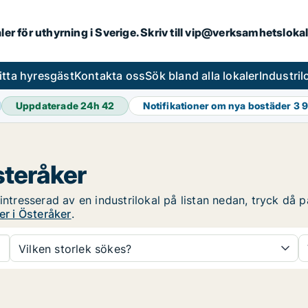
aler för uthyrning i Sverige. Skriv till vip@verksamhetsloka
itta hyresgäst
Kontakta oss
Sök bland alla lokaler
Industri
Uppdaterade 24h
42
Notifikationer om nya bostäder
3 
steråker
intresserad av en industrilokal på listan nedan, tryck då p
er i Österåker
.
Vilken storlek sökes?