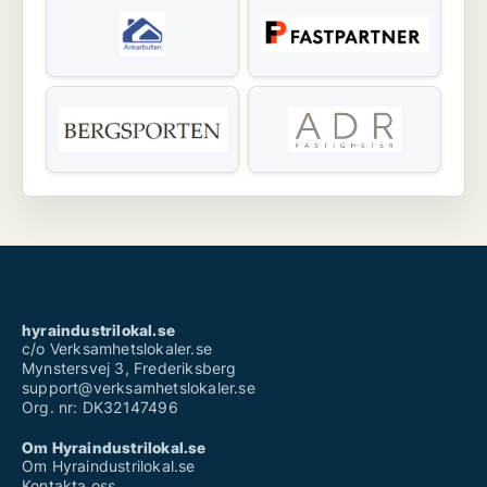
hyraindustrilokal.se
c/o Verksamhetslokaler.se
Mynstersvej 3, Frederiksberg
support@verksamhetslokaler.se
Org. nr: DK32147496
Om Hyraindustrilokal.se
Om Hyraindustrilokal.se
Kontakta oss