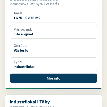
Industrilokal att hyra i Västerås
Areal
1 675 - 2 372 m2
Pris pr. md.
Inte angivet
Område
Västerås
Type
Industrilokal
Mer info
Industrilokal i Täby
Industrilokal i Täby
Industrilokal att hyra i Täby