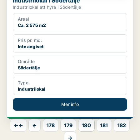
Industrilokal i Södertälje
Industrilokal att hyra i Södertälje
Areal
Ca. 2 575 m2
Pris pr. md.
Inte angivet
Område
Södertälje
Type
Industrilokal
Mer info
←←
←
178
179
180
181
182
→