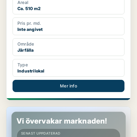
Areal
Ca. 510 m2
Pris pr. md.
Inte angivet
Område
Järfälla
Type
Industrilokal
Mer info
Industrilokal i Järfälla
Vi övervakar marknaden!
SENAST UPPDATERAD