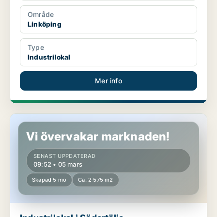
Område
Linköping
Type
Industrilokal
Mer info
Industrilokal i Södertälje
Vi övervakar marknaden!
SENAST UPPDATERAD
09:52 • 05 mars
Skapad 5 mo
Ca. 2 575 m2