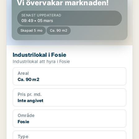
Vi övervakar marknaden!
SENAST UPPDATERAD
09:49 • 05 mars
Skapad 5 mo
Ca. 90 m2
Industrilokal i Fosie
Industrilokal att hyra i Fosie
Areal
Ca. 90 m2
Pris pr. md.
Inte angivet
Område
Fosie
Type