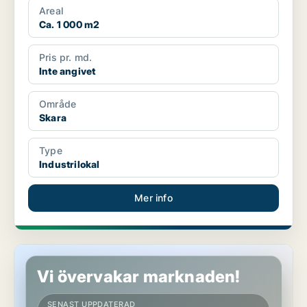
Areal
Ca. 1 000 m2
Pris pr. md.
Inte angivet
Område
Skara
Type
Industrilokal
Mer info
Industrilokal i Huddinge
Vi övervakar marknaden!
SENAST UPPDATERAD