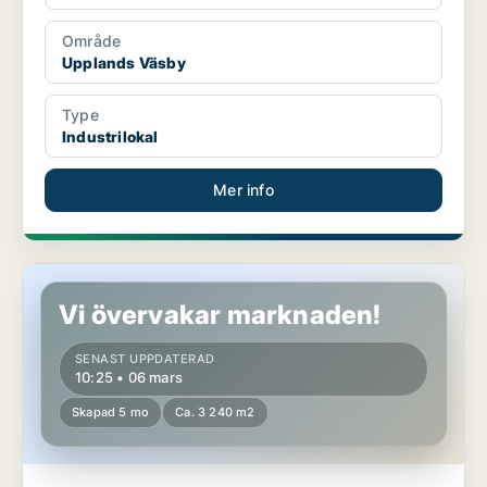
Område
Upplands Väsby
Type
Industrilokal
Mer info
Industrilokal i Kristianstad
Vi övervakar marknaden!
SENAST UPPDATERAD
10:25 • 06 mars
Skapad 5 mo
Ca. 3 240 m2