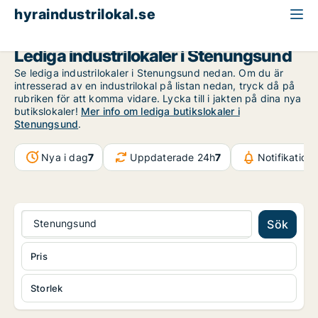
hyraindustrilokal.se
Västra Götaland
Stenungsund
Lediga industrilokaler i Stenungsund
Se lediga industrilokaler i Stenungsund nedan. Om du är
intresserad av en industrilokal på listan nedan, tryck då på
rubriken för att komma vidare. Lycka till i jakten på dina nya
butikslokaler!
Mer info om lediga butikslokaler i
Stenungsund
.
Nya i dag
7
Uppdaterade 24h
7
Notifikation
Stenungsund
Sök
Pris
Storlek