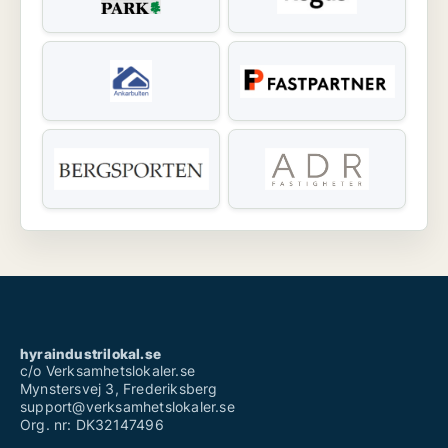
hyraindustrilokal.se
c/o Verksamhetslokaler.se
Mynstersvej 3, Frederiksberg
support@verksamhetslokaler.se
Org. nr: DK32147496