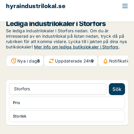
hyraindustrilokal.se
Värmland
Storfors
Lediga industrilokaler i Storfors
Se lediga industrilokaler i Storfors nedan. Om du är
intresserad av en industrilokal på listan nedan, tryck då på
rubriken för att komma vidare. Lycka till i jakten på dina nya
butikslokaler!
Mer info om lediga butikslokaler i Storfors
.
Nya i dag
8
Uppdaterade 24h
9
Notifikatio
Storfors
Sök
Pris
Storlek