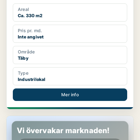
Areal
Ca. 330 m2
Pris pr. md.
Inte angivet
Område
Täby
Type
Industrilokal
Mer info
Kontor i Täby
Vi övervakar marknaden!