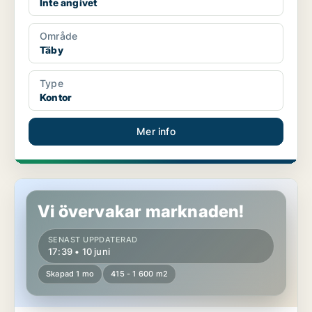
Inte angivet
Område
Täby
Type
Kontor
Mer info
Butikslokal i Täby
Vi övervakar marknaden!
SENAST UPPDATERAD
17:39 • 10 juni
Skapad 1 mo
415 - 1 600 m2