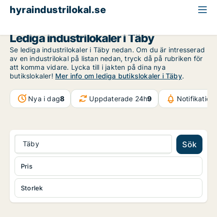
hyraindustrilokal.se
Stockholms län
Täby
Lediga industrilokaler i Täby
Se lediga industrilokaler i Täby nedan. Om du är intresserad
av en industrilokal på listan nedan, tryck då på rubriken för
att komma vidare. Lycka till i jakten på dina nya
butikslokaler!
Mer info om lediga butikslokaler i Täby
.
Nya i dag
8
Uppdaterade 24h
9
Notifikatio
Täby
Sök
Pris
Storlek