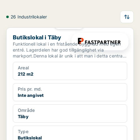
26 Industrilokaler
PLATINA
Butikslokal i Täby
Butikslokal i Täby
Funktionell lokal i en fristående byggnad med egen
entré. Lagerdelen har god tillgänglighet via
markport.Denna lokal är unik i att man i detta centrala
läge ...
Areal
212 m2
Pris pr. md.
Inte angivet
Område
Täby
Type
Butikslokal