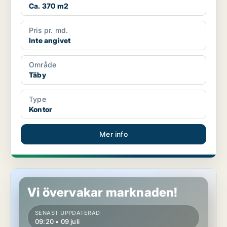
Ca. 370 m2
Pris pr. md.
Inte angivet
Område
Täby
Type
Kontor
Mer info
Industrilokal i Täby
Vi övervakar marknaden!
SENAST UPPDATERAD
09:20 • 09 juli