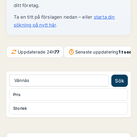
ditt företag.
Ta en titt på förslagen nedan – eller
starta din
sökning på nytt här
.
Uppdaterade 24h
77
Senaste uppdatering
1 t seda
Vännäs
Sök
Pris
Storlek
Industrilokal i Skellefteå