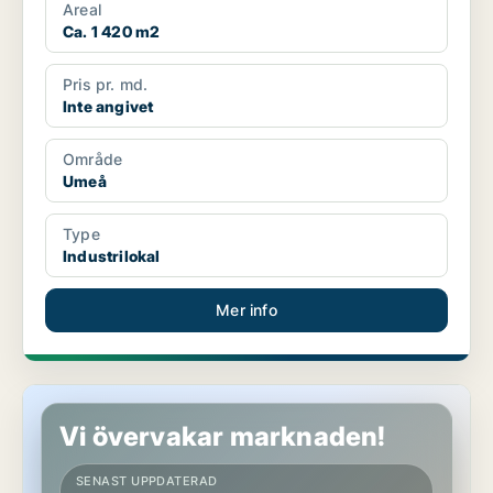
Areal
Ca. 1 420 m2
Pris pr. md.
Inte angivet
Område
Umeå
Type
Industrilokal
Mer info
Industrilokal i Umeå
Vi övervakar marknaden!
SENAST UPPDATERAD