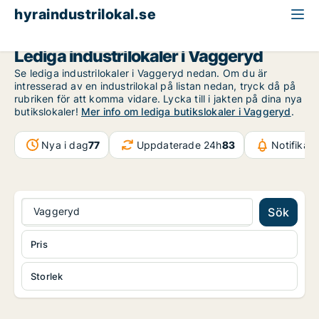
hyraindustrilokal.se
Jönköpings län
Vaggeryd
Lediga industrilokaler i Vaggeryd
Se lediga industrilokaler i Vaggeryd nedan. Om du är
intresserad av en industrilokal på listan nedan, tryck då på
rubriken för att komma vidare. Lycka till i jakten på dina nya
butikslokaler!
Mer info om lediga butikslokaler i Vaggeryd
.
Nya i dag
77
Uppdaterade 24h
83
Notifikat
Vaggeryd
Sök
Pris
Storlek