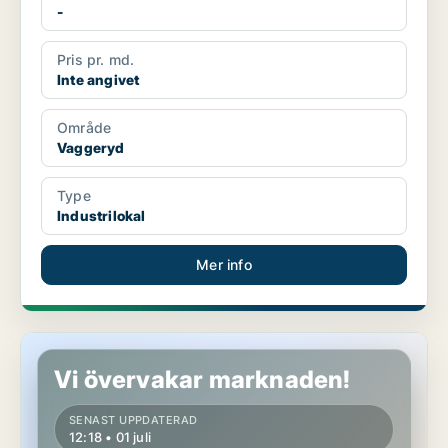
-
Pris pr. md.
Inte angivet
Område
Vaggeryd
Type
Industrilokal
Mer info
Industrilokal i Vaggeryd
Vi övervakar marknaden!
SENAST UPPDATERAD
12:18 • 01 juli