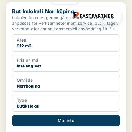
Butikslokal i Norrköping
Butikslokal i Norrköping
Lokalen kommer genomgå en större renovering och
anpassas för verksamheter inom service, butik, lager,
verkstad eller annan kommersiell användning.Nu finns
mö...
Areal
912 m2
Pris pr. md.
Inte angivet
Område
Norrköping
Type
Butikslokal
Mer info