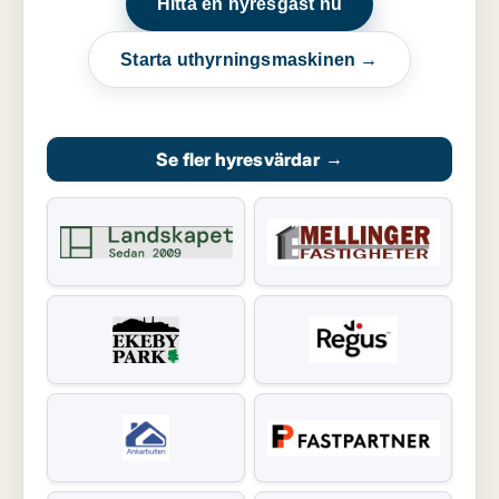
Hitta en hyresgäst nu
Starta uthyrningsmaskinen →
Se fler hyresvärdar
→