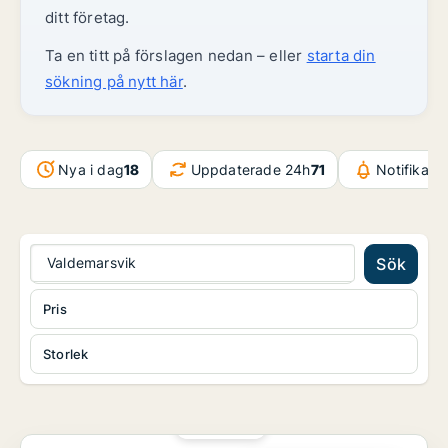
ditt företag.
Ta en titt på förslagen nedan – eller
starta din
sökning på nytt här
.
Nya i dag
18
Uppdaterade 24h
71
Notifikati
Valdemarsvik
Sök
Pris
Storlek
PLATINA
Kontor i Norrköping