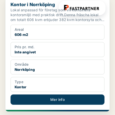
Kontor i Norrköping
Lokal anpassad för företag som vill kombinera
kontorsmiljö med praktisk drift.Denna fräscha lokal
om totalt 606 kvm erbjuder 382 kvm kontorsyta och
224 kvm l...
Areal
606 m2
Pris pr. md.
Inte angivet
Område
Norrköping
Type
Kontor
Mer info
PLATINA