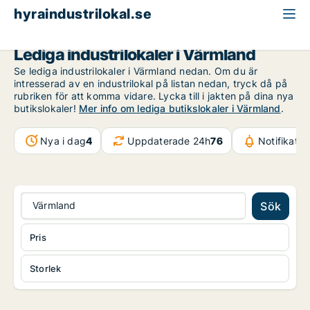
hyraindustrilokal.se
Värmland
Lediga industrilokaler i Värmland
Se lediga industrilokaler i Värmland nedan. Om du är
intresserad av en industrilokal på listan nedan, tryck då på
rubriken för att komma vidare. Lycka till i jakten på dina nya
butikslokaler!
Mer info om lediga butikslokaler i Värmland
.
Nya i dag
4
Uppdaterade 24h
76
Notifikati
Värmland
Sök
Pris
Storlek