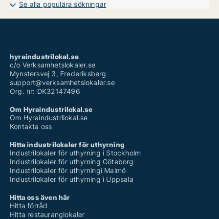
Industrilokaler att hyra i Sunne
Se alla populära sökningar
Industrilokaler att hyra i Säffle
Industrilokaler att hyra i Torsby
Industrilokaler att hyra i Årjäng
hyraindustrilokal.se
c/o Verksamhetslokaler.se
Mynstersvej 3, Frederiksberg
support@verksamhetslokaler.se
Org. nr: DK32147496
Om Hyraindustrilokal.se
Om Hyraindustrilokal.se
Kontakta oss
Hitta industrilokaler för uthyrning
Industrilokaler för uthyrning i Stockholm
Industrilokaler för uthyrning Göteborg
Industrilokaler för uthyrningi Malmö
Industrilokaler för uthyrning i Uppsala
Hitta oss även här
Hitta förråd
Hitta restauranglokaler