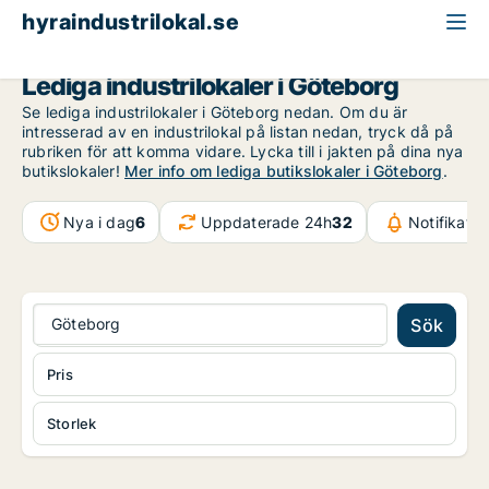
hyraindustrilokal.se
Göteborg
Lediga industrilokaler i Göteborg
Se lediga industrilokaler i Göteborg nedan. Om du är
intresserad av en industrilokal på listan nedan, tryck då på
rubriken för att komma vidare. Lycka till i jakten på dina nya
butikslokaler!
Mer info om lediga butikslokaler i Göteborg
.
Nya i dag
6
Uppdaterade 24h
32
Notifikati
Göteborg
Sök
Pris
Storlek