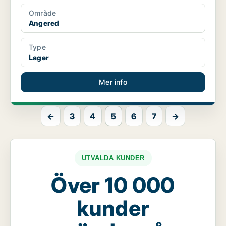
Område
Angered
Type
Lager
Mer info
←
3
4
5
6
7
→
UTVALDA KUNDER
Över 10 000
kunder